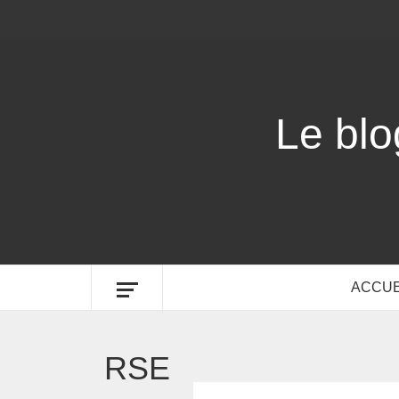
Le bl
ACCUE
RSE