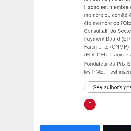
Hadad est membre de
membre du comité éd
été membre de l’Ob
Consultatif du Secte
Payment Board (ERP
Paiements (CNMP) e
(EDUCFI). Il anime 
Fondateur du Prix E
les PME, il est inscr
See author's po
Partagez