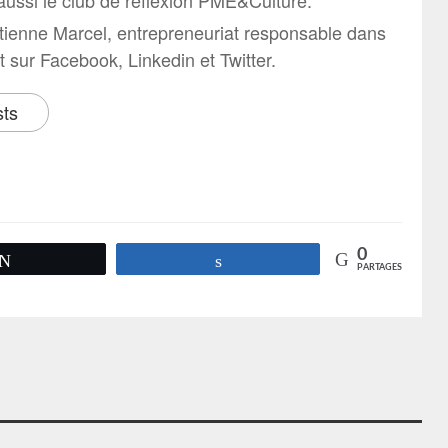
aussi le club de réflexion PME&Culture.
tienne Marcel, entrepreneuriat responsable dans
it sur Facebook, Linkedin et Twitter.
sts
0
Tweetez
Partagez
PARTAGES