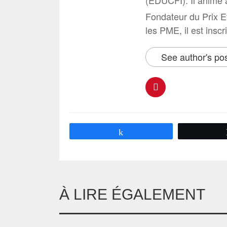
(EDUCFI). Il anime 
Fondateur du Prix E
les PME, il est inscr
See author's po
Partagez
À LIRE ÉGALEMENT