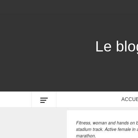
Le bl
ACCUE
Fitness, woman and hands on bat
stadium track. Active female in 
marathon.