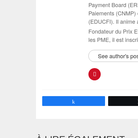
Payment Board (ERP
Paiements (CNMP) e
(EDUCFI). Il anime 
Fondateur du Prix E
les PME, il est inscr
See author's po
Partagez