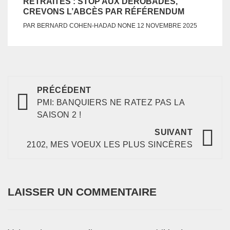
RETRAITES : STOP AUX DÉROBADES,
CREVONS L’ABCÈS PAR RÉFÉRENDUM
NONE
PAR
BERNARD COHEN-HADAD
12 NOVEMBRE 2025
Navigation
PRÉCÉDENT
d’article
PMI: BANQUIERS NE RATEZ PAS LA
SAISON 2 !
SUIVANT
2102, MES VOEUX LES PLUS SINCÈRES
LAISSER UN COMMENTAIRE