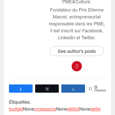
PME&Culture.
Fondateur du Prix Etienne
Marcel, entrepreneuriat
responsable dans les PME,
il est inscrit sur Facebook,
Linkedin et Twitter.
See author's posts
0
Partagez
Tweetez
Partagez
PARTAGES
Étiquettes:
budget
None
croissance
None
déficit
None
dette