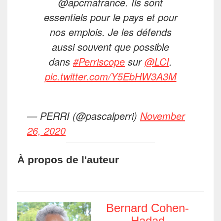
⁦@apcmafrance⁩. Ils sont
essentiels pour le pays et pour
nos emplois. Je les défends
aussi souvent que possible
dans
#Perriscope
sur
@LCI
.
pic.twitter.com/Y5EbHW3A3M
— PERRI (@pascalperri)
November
26, 2020
À propos de l'auteur
Bernard Cohen-
Hadad