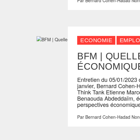
Par
Bernard Cohen-Hadad
Non
ECONOMIE
EMPLO
BFM | QUEL
ÉCONOMIQUE
Entretien du 05/01/2023 
janvier, Bernard Cohen-H
Think Tank Etienne Marce
Benaouda Abdeddaïm, édi
perspectives économique
Par
Bernard Cohen-Hadad
Non