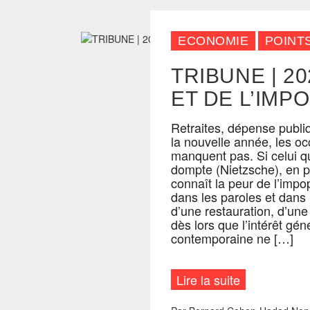
ECONOMIE
POINT
TRIBUNE | 2
ET DE L’IMP
Retraites, dépense publ
la nouvelle année, les oc
manquent pas. Si celui qu
dompte (Nietzsche), en po
connaît la peur de l’impop
dans les paroles et dans 
d’une restauration, d’une
dès lors que l’intérêt géné
contemporaine ne […]
Lire la suite